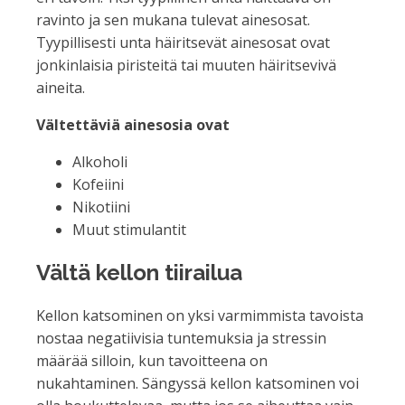
ravinto ja sen mukana tulevat ainesosat.
Tyypillisesti unta häiritsevät ainesosat ovat
jonkinlaisia piristeitä tai muuten häiritsevivä
aineita.
Vältettäviä ainesosia ovat
Alkoholi
Kofeiini
Nikotiini
Muut stimulantit
Vältä kellon tiirailua
Kellon katsominen on yksi varmimmista tavoista
nostaa negatiivisia tuntemuksia ja stressin
määrää silloin, kun tavoitteena on
nukahtaminen. Sängyssä kellon katsominen voi