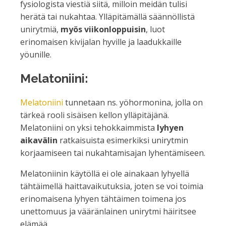
fysiologista viestiä siitä, milloin meidän tulisi
herätä tai nukahtaa. Ylläpitämällä säännöllistä
unirytmiä,
myös viikonloppuisin
, luot
erinomaisen kivijalan hyville ja laadukkaille
yöunille.
Melatoniini:
Melatoniini
tunnetaan ns. yöhormonina, jolla on
tärkeä rooli sisäisen kellon ylläpitäjänä.
Melatoniini on yksi tehokkaimmista
lyhyen
aikavälin
ratkaisuista esimerkiksi unirytmin
korjaamiseen tai nukahtamisajan lyhentämiseen.
Melatoniinin käytöllä ei ole ainakaan lyhyellä
tähtäimellä haittavaikutuksia, joten se voi toimia
erinomaisena lyhyen tähtäimen toimena jos
unettomuus ja vääränlainen unirytmi häiritsee
elämää.