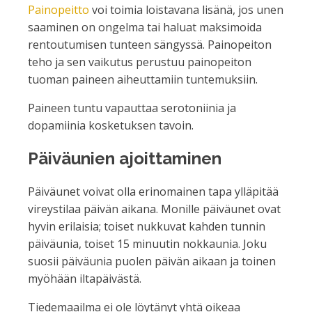
Painopeitto
voi toimia loistavana lisänä, jos unen
saaminen on ongelma tai haluat maksimoida
rentoutumisen tunteen sängyssä. Painopeiton
teho ja sen vaikutus perustuu painopeiton
tuoman paineen aiheuttamiin tuntemuksiin.
Paineen tuntu vapauttaa serotoniinia ja
dopamiinia kosketuksen tavoin.
Päiväunien ajoittaminen
Päiväunet voivat olla erinomainen tapa ylläpitää
vireystilaa päivän aikana. Monille päiväunet ovat
hyvin erilaisia; toiset nukkuvat kahden tunnin
päiväunia, toiset 15 minuutin nokkaunia. Joku
suosii päiväunia puolen päivän aikaan ja toinen
myöhään iltapäivästä.
Tiedemaailma ei ole löytänyt yhtä oikeaa