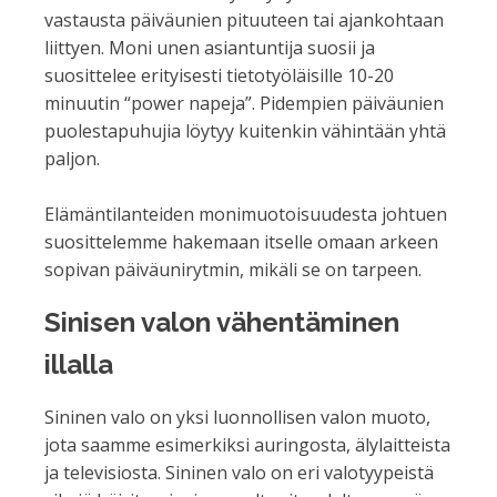
vastausta päiväunien pituuteen tai ajankohtaan
liittyen. Moni unen asiantuntija suosii ja
suosittelee erityisesti tietotyöläisille 10-20
minuutin “power napeja”. Pidempien päiväunien
puolestapuhujia löytyy kuitenkin vähintään yhtä
paljon.
Elämäntilanteiden monimuotoisuudesta johtuen
suosittelemme hakemaan itselle omaan arkeen
sopivan päiväunirytmin, mikäli se on tarpeen.
Sinisen valon vähentäminen
illalla
Sininen valo on yksi luonnollisen valon muoto,
jota saamme esimerkiksi auringosta, älylaitteista
ja televisiosta. Sininen valo on eri valotyypeistä