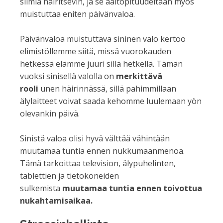
silmiä häiritsevin, ja se aaltopituudeltaan myös
muistuttaa eniten päivänvaloa.
Päivänvaloa muistuttava sininen valo kertoo
elimistöllemme siitä, missä vuorokauden
hetkessä elämme juuri sillä hetkellä. Tämän
vuoksi sinisellä valolla on
merkittävä
rooli
unen häirinnässä, sillä pahimmillaan
älylaitteet voivat saada kehomme luulemaan yön
olevankin päivä.
Sinistä valoa olisi hyvä välttää vähintään
muutamaa tuntia ennen nukkumaanmenoa.
Tämä tarkoittaa television, älypuhelinten,
tablettien ja tietokoneiden
sulkemista
muutamaa tuntia ennen toivottua
nukahtamisaikaa.