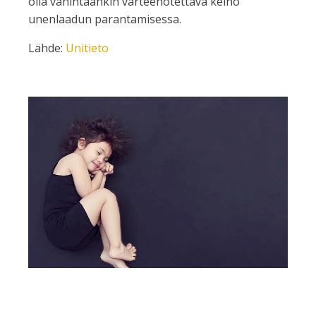
olla vähintäänkin varteenotettava keino
unenlaadun parantamisessa.
Lähde:
Unitieto