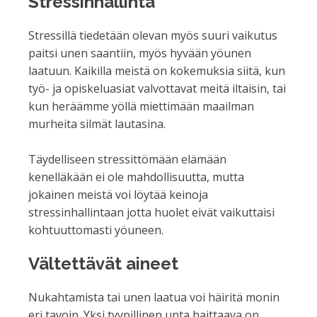
Stressinhallinta
Stressillä tiedetään olevan myös suuri vaikutus
paitsi unen saantiin, myös hyvään yöunen
laatuun. Kaikilla meistä on kokemuksia siitä, kun
työ- ja opiskeluasiat valvottavat meitä iltaisin, tai
kun heräämme yöllä miettimään maailman
murheita silmät lautasina.
Täydelliseen stressittömään elämään
kenelläkään ei ole mahdollisuutta, mutta
jokainen meistä voi löytää keinoja
stressinhallintaan jotta huolet eivät vaikuttaisi
kohtuuttomasti yöuneen.
Vältettävät aineet
Nukahtamista tai unen laatua voi häiritä monin
eri tavoin. Yksi tyypillinen unta haittaava on