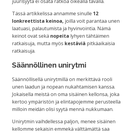
juurisyytä ei osata ratkoa oikealla tavalla.
Tässä artikkelissa annamme sinulle
12
lonkreettista keinoa,
joilla voit parantaa unen
laatuasi, palautumista ja hyvinvointia. Nämä
keinot ovat sekä
nopeita
lyhyen tähtäimen
ratkaisuja, mutta myös
kestäviä
pitkäaikaisia
ratkaisuja.
Säännöllinen unirytmi
Säännöllisellä unirytmillä on merkittävä rooli
unen laadun ja nopean nukahtamisen kanssa.
Jokaisella meistä on oma sisäinen kellonsa, joka
kertoo ympäristön ja elintapojemme perusteella
milloin meidän olisi syytä mennä nukkumaan.
Unirytmin vaihdellessa paljon, menee sisäinen
kellomme sekaisin emmekä välttämättä saa