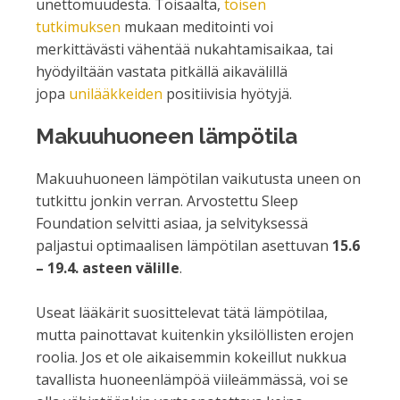
unettomuudesta. Toisaalta,
toisen
tutkimuksen
mukaan meditointi voi
merkittävästi vähentää nukahtamisaikaa, tai
hyödyiltään vastata pitkällä aikavälillä
jopa
unilääkkeiden
positiivisia hyötyjä.
Makuuhuoneen lämpötila
Makuuhuoneen lämpötilan vaikutusta uneen on
tutkittu jonkin verran. Arvostettu Sleep
Foundation selvitti asiaa, ja selvityksessä
paljastui optimaalisen lämpötilan asettuvan
15.6
– 19.4. asteen välille
.
Useat lääkärit suosittelevat tätä lämpötilaa,
mutta painottavat kuitenkin yksilöllisten erojen
roolia. Jos et ole aikaisemmin kokeillut nukkua
tavallista huoneenlämpöä viileämmässä, voi se