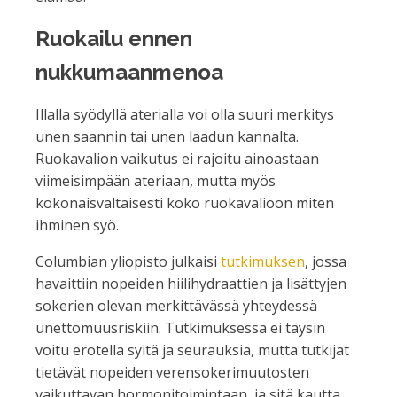
Ruokailu ennen
nukkumaanmenoa
Illalla syödyllä aterialla voi olla suuri merkitys
unen saannin tai unen laadun kannalta.
Ruokavalion vaikutus ei rajoitu ainoastaan
viimeisimpään ateriaan, mutta myös
kokonaisvaltaisesti koko ruokavalioon miten
ihminen syö.
Columbian yliopisto julkaisi
tutkimuksen
, jossa
havaittiin nopeiden hiilihydraattien ja lisättyjen
sokerien olevan merkittävässä yhteydessä
unettomuusriskiin. Tutkimuksessa ei täysin
voitu erotella syitä ja seurauksia, mutta tutkijat
tietävät nopeiden verensokerimuutosten
vaikuttavan hormonitoimintaan, ja sitä kautta