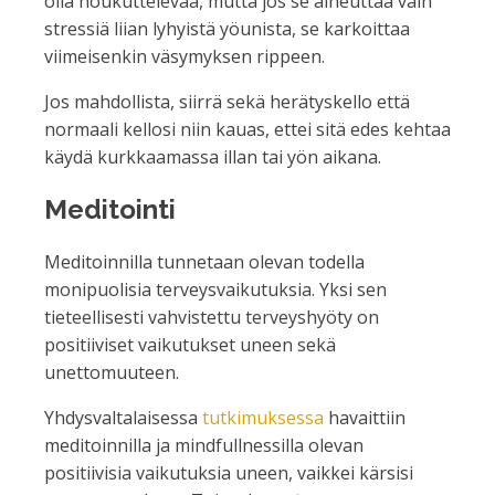
olla houkuttelevaa, mutta jos se aiheuttaa vain
stressiä liian lyhyistä yöunista, se karkoittaa
viimeisenkin väsymyksen rippeen.
Jos mahdollista, siirrä sekä herätyskello että
normaali kellosi niin kauas, ettei sitä edes kehtaa
käydä kurkkaamassa illan tai yön aikana.
Meditointi
Meditoinnilla tunnetaan olevan todella
monipuolisia terveysvaikutuksia. Yksi sen
tieteellisesti vahvistettu terveyshyöty on
positiiviset vaikutukset uneen sekä
unettomuuteen.
Yhdysvaltalaisessa
tutkimuksessa
havaittiin
meditoinnilla ja mindfullnessilla olevan
positiivisia vaikutuksia uneen, vaikkei kärsisi