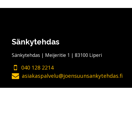
Sänkytehdas
Sänkytehdas | Meijeritie 1 | 83100 Liperi
040 128 2214
asiakaspalvelu@joensuunsankytehdas.fi
Seuraa meitä somessa