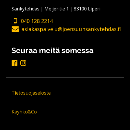
Sänkytehdas | Meijeritie 1 | 83100 Liperi
040 128 2214
asiakaspalvelu@joensuunsankytehdas.fi
Seuraa meitä somessa
Tietosuojaseloste
Käyhkö&Co