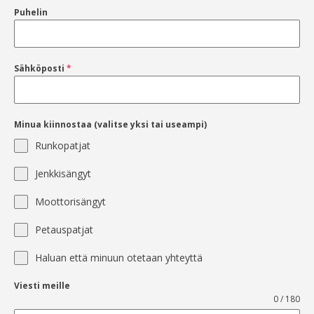
Puhelin
Sähköposti
*
Minua kiinnostaa (valitse yksi tai useampi)
Runkopatjat
Jenkkisängyt
Moottorisängyt
Petauspatjat
Haluan että minuun otetaan yhteyttä
Viesti meille
0 / 180