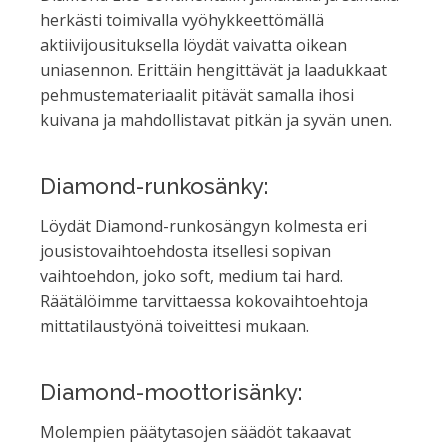
herkästi toimivalla vyöhykkeettömällä
aktiivijousituksella löydät vaivatta oikean
uniasennon. Erittäin hengittävät ja laadukkaat
pehmustemateriaalit pitävät samalla ihosi
kuivana ja mahdollistavat pitkän ja syvän unen.
Diamond-runkosänky:
Löydät Diamond-runkosängyn kolmesta eri
jousistovaihtoehdosta itsellesi sopivan
vaihtoehdon, joko soft, medium tai hard.
Räätälöimme tarvittaessa kokovaihtoehtoja
mittatilaustyönä toiveittesi mukaan.
Diamond-moottorisänky:
Molempien päätytasojen säädöt takaavat